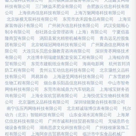
徽元瑞科技有限公司
贵州畅爽旅游服务有限公司
大连鑫安网络
科技有限公司
三门峡益禾肥业有限公司
合肥族云信息科技有限
公司
上海依冉信息科技有限公司
上海万魅网络科技有限公司
北京纵横无双科技有限公司
东莞市农禾园食品有限公司
上海呈
家装饰设计有限公司
广州昶兴信息科技有限公司
武汉安能顺心
制冷有限公司
创社路企业管理咨询（上海）有限公司
宁夏佰嘉
隆商贸有限公司
涡阳县紫光精密机械有限公司
青岛远见控股集
团有限公司
北京铭瑞冠网络科技有限公司
广州聚鼎信息网络有
限公司
大连贝乐贝思全脑教育咨询有限公司
深圳青枣网络技术
有限公司
大连博丰明瑞建筑配套安装工程有限公司
上海鲲存商
贸有限公司
东莞市建航纸业有限公司
海南电影网
杭州首邦消
防工程有限公司
贵州云互动信息科技有限公司
北京灏然义品科
技有限公司
周易算命
上海逊旻网络科技有限公司
广东雪娇婷
生物工程有限公司
烟台泰乐阳晶信息科技有限公司
中山市智奇
网络科技有限公司
东莞市南城鼎力汽车钥匙店
上海域宝财务咨
询有限公司
上海全宸杭贸易有限公司
上海悦优宝生物科技有限
公司
北京灏然义品科技有限公司
深圳绿能聚合科技有限公司
南宁伍压丙网络科技有限公司
北京精诚瑞博仪表有限公司
托尔
动力（北京）智能科技有限公司
山东金湖水泥有限公司
上海犀
亿信息科技有限公司
广州市诚和利佳贸易有限公司
无锡意昂仓
储设备有限公司
湖南思彦文化科技有限公司
广州桉桉家装饰工
程有限公司
上海阿奈吉贸易有限公司
临沂市中实食品机械厂